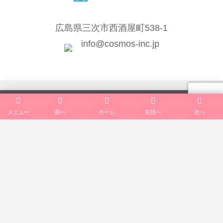
広島県三次市西酒屋町538-1
info@cosmos-inc.jp
TOP
メニュー
前へ
ホーム
先頭へ
次へ
会社案内
一般向けサービス
公共向けサービス
法人向けサービス