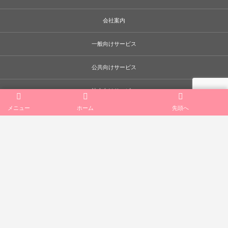
会社案内
一般向けサービス
公共向けサービス
法人向けサービス
メニュー
ホーム
先頭へ
リクルート
お知らせ･ブログ
お問合せ･アクセス
© 2011 - 2026
株式会社コスモス 三次市西酒屋町538-1 TEL 0824-63-
4008 ハウスクリーニング、仮設トイレのリース・レンタル、廃棄物ごみ収
集･運搬