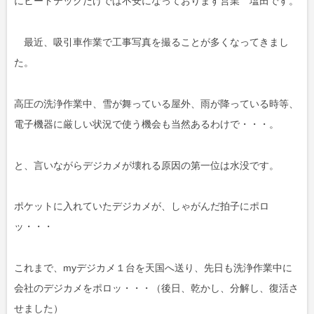
にヒートテックだけでは不安になっております営業 塩田です。
最近、吸引車作業で工事写真を撮ることが多くなってきまし
た。
高圧の洗浄作業中、雪が舞っている屋外、雨が降っている時等、
電子機器に厳しい状況で使う機会も当然あるわけで・・・。
と、言いながらデジカメが壊れる原因の第一位は水没です。
ポケットに入れていたデジカメが、しゃがんだ拍子にポロ
ッ・・・
これまで、myデジカメ１台を天国へ送り、先日も洗浄作業中に
会社のデジカメをポロッ・・・（後日、乾かし、分解し、復活さ
せました）