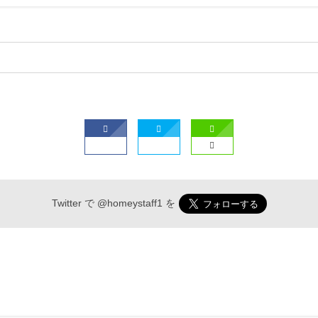
Twitter で
@homeystaff1
を