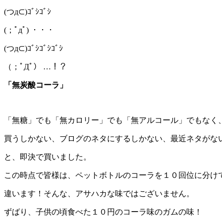
(つд⊂)ｺﾞｼｺﾞｼ
(；ﾟдﾟ) ・・・
(つд⊂)ｺﾞｼｺﾞｼｺﾞｼ
（；ﾟДﾟ） …！？
「無炭酸コーラ」
「無糖」でも「無カロリー」でも「無アルコール」でもなく
買うしかない、ブログのネタにするしかない、最近ネタがな
と、即決で買いました。
この時点で皆様は、ペットボトルのコーラを１０回位に分け
違います！そんな、アサハカな味ではございません。
ずばり、子供の頃食べた１０円のコーラ味のガムの味！