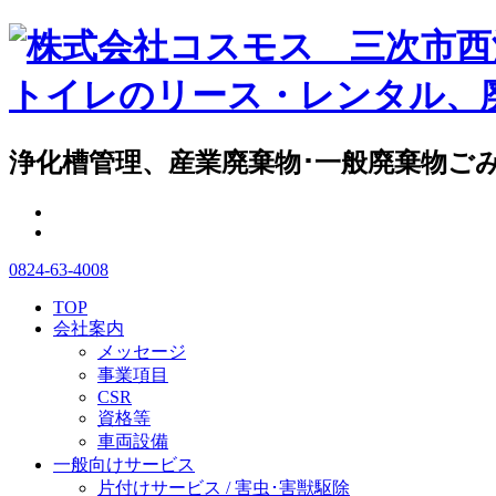
浄化槽管理、産業廃棄物･一般廃棄物ご
0824-63-4008
TOP
会社案内
メッセージ
事業項目
CSR
資格等
車両設備
一般向けサービス
片付けサービス / 害虫･害獣駆除