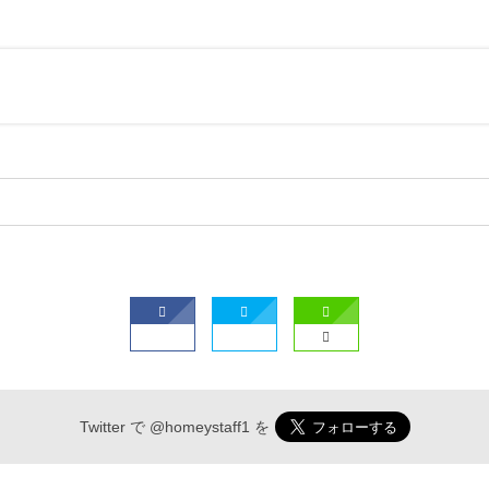
Twitter で
@homeystaff1
を