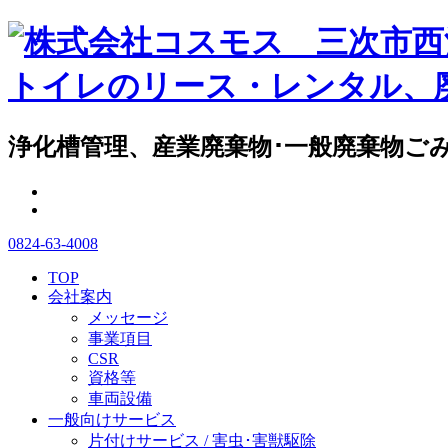
浄化槽管理、産業廃棄物･一般廃棄物ご
0824-63-4008
TOP
会社案内
メッセージ
事業項目
CSR
資格等
車両設備
一般向けサービス
片付けサービス / 害虫･害獣駆除