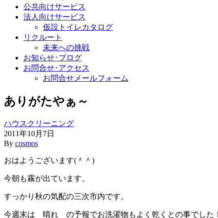
公共向けサービス
法人向けサービス
仮設トイレカタログ
リクルート
未来への挑戦
お知らせ･ブログ
お問合せ･アクセス
お問合せメールフォーム
ありがたやぁ～
ハウスクリーニング
2011年10月7日
By
cosmos
おはようございます(＾＾)
今朝も霧が出ています。
すっかり秋の気配の三次市内です。
今週末は 晴れ の予報でお洗濯物もよく乾くとの事でした