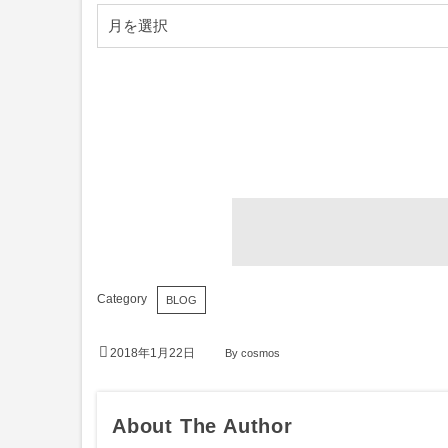
BLOG
2018年1月22日
By
cosmos
About The Author