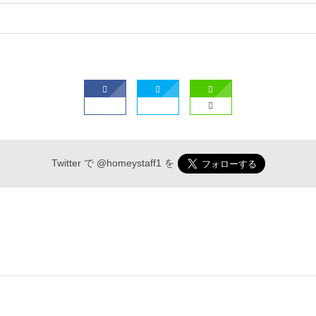
Twitter で
@homeystaff1
を