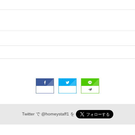
Twitter で
@homeystaff1
を